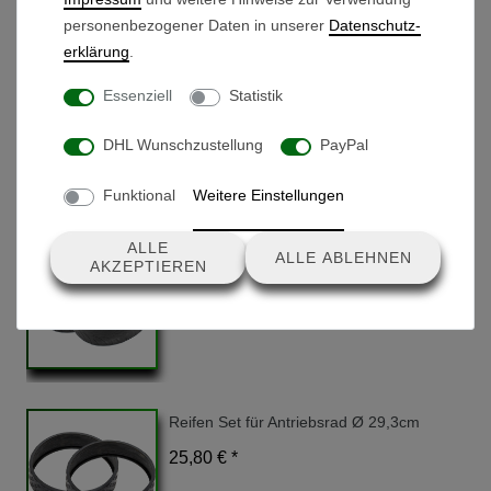
personenbezogener Daten in unserer
Daten­schutz­
erklärung
.
Reifen für Vorderrad - Typ 2
Essenziell
Statistik
9,90 € *
DHL Wunschzustellung
PayPal
Funktional
Weitere Einstellungen
ALLE
Reifen Set für Antriebsrad Ø 26,4cm
ALLE ABLEHNEN
AKZEPTIEREN
25,80 € *
Reifen Set für Antriebsrad Ø 29,3cm
25,80 € *