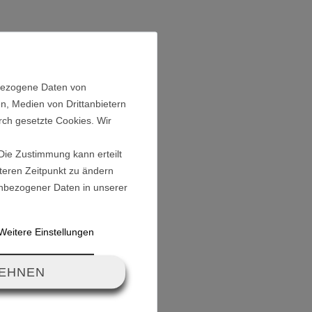
it
nbezogene Daten von
Reifen: 29,3cm
n, Medien von Drittanbietern
e: 27,1cm
rch gesetzte Cookies. Wir
ahme: 12mm
 Die Zustimmung kann erteilt
äteren Zeitpunkt zu ändern
nbezogener Daten in unserer
Weitere Einstellungen
LEHNEN