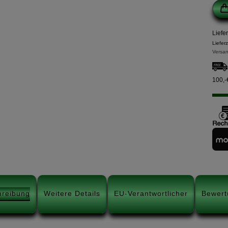
Liefe
Liefer
Versan
100,-
hreibung
Weitere Details
EU-Verantwortlicher
Bewert