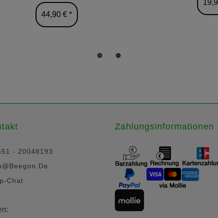
19,9
44,90 € *
takt
Zahlungsinformationen
551 - 20048193
p@beegon.de
p-Chat
en: