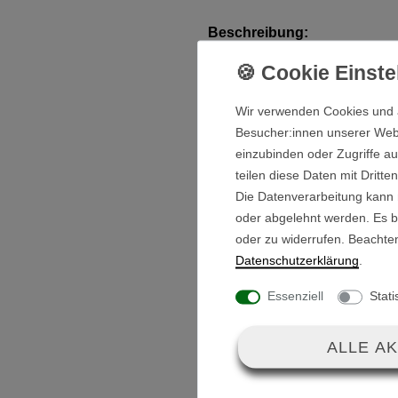
Beschreibung:
Ein Antriebsrad / Hinterrad f
Wir verwenden Cookies und 
Dank der weichen Reifenmisc
Besucher:innen unserer Webse
Komfort abseits der Grünfläch
einzubinden oder Zugriffe au
teilen diese Daten mit Dritte
Die Reifenmischung absorbiert
Die Datenverarbeitung kann m
oder abgelehnt werden. Es be
Golftrolley ruhiger laufen, ohn
oder zu widerrufen. Beachte
Daten­schutz­erklärung
.
Erlebe die Wendigkeit deines 
Freilaufnabe.
Essenziell
Stati
Lieferumfang:
ALLE A
Antriebsrad linke S