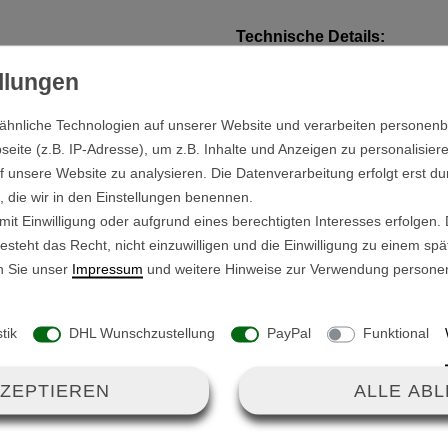
Technische Details:
Ausführung:
LINKS
ür den GT-X300 und GT-X400.
Farbe der Felge: Anthraz
ähnliche Technologien auf unserer Website und verarbeiten persone
Außendurchmesser mit 
hung, hast Du einen erhöten
ite (z.B. IP-Adresse), um z.B. Inhalte und Anzeigen zu personalisiere
Außendurchmesser Felg
en.
f unsere Website zu analysieren. Die Datenverarbeitung erfolgt erst du
Felgenbreite: 71mm
n, die wir in den Einstellungen benennen.
Durchmesser Achsaufn
 viele Stöße und lässt den
it Einwilligung oder aufgrund eines berechtigten Interesses erfolgen.
steht das Recht, nicht einzuwilligen und die Einwilligung zu einem sp
e lässtige Vibrationen.
n Sie unser
Impressum
und weitere Hinweise zur Verwendung persone
Trolleys, dank der montierten
stik
DHL Wunschzustellung
PayPal
Funktional
KZEPTIEREN
ALLE AB
eite