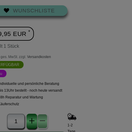
WUNSCHLISTE
*
9,95 EUR
lt
1
Stück
l. ges. MwSt. zzgl.
Versandkosten
ERFÜGBAR
u
ndividuelle und persönliche Beratung
is 13Uhr bestellt - noch heute versandt
48h Reparatur und Wartung
Käuferschutz
1-2
Tage