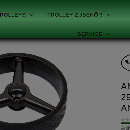
TROLLEYS
TROLLEY ZUBEHÖR
SERVICE
A
2
A
Art