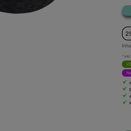
2
Inha
* ink
V
Ne
I
B