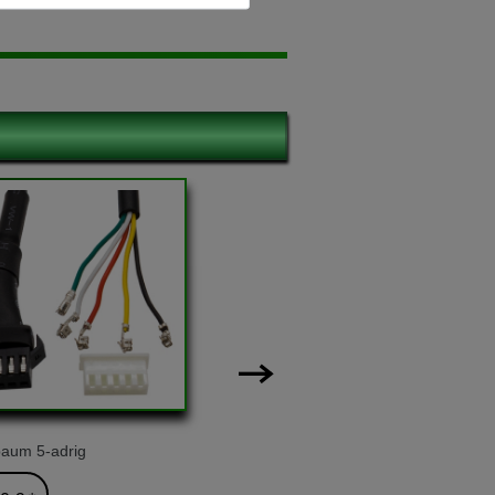
-10%
aum 5-adrig
GT-X400 Pro Silber Lith