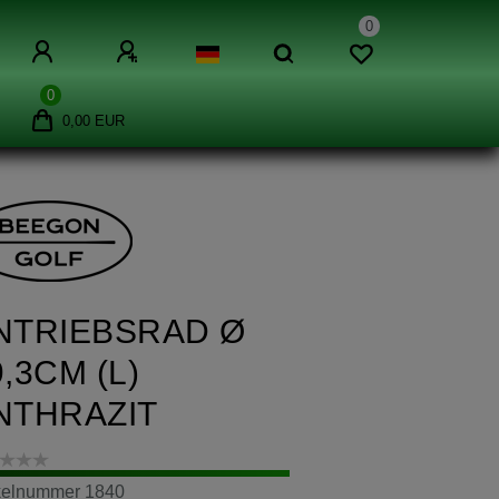
0
0
0,00 EUR
NTRIEBSRAD Ø
9,3CM (L)
NTHRAZIT
ikelnummer
1840