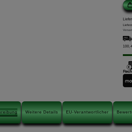
Liefe
Liefer
Versan
100,-
hreibung
Weitere Details
EU-Verantwortlicher
Bewert