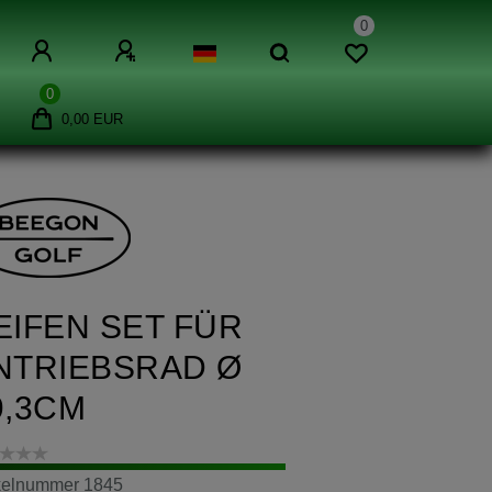
0
0
0,00 EUR
EIFEN SET FÜR
NTRIEBSRAD Ø
9,3CM
ikelnummer
1845