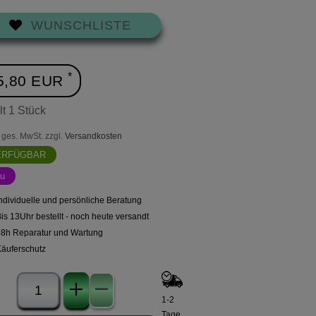
WUNSCHLISTE
*
5,80 EUR
lt
1
Stück
l. ges. MwSt. zzgl.
Versandkosten
ERFÜGBAR
u
ndividuelle und persönliche Beratung
is 13Uhr bestellt - noch heute versandt
48h Reparatur und Wartung
Käuferschutz
1-2
Tage