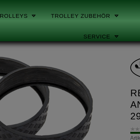
TROLLEYS
TROLLEY ZUBEHÖR
SERVICE
R
A
2
Art