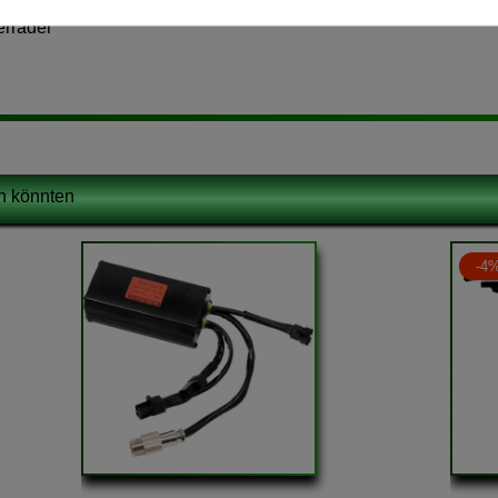
erräder
en könnten
-4