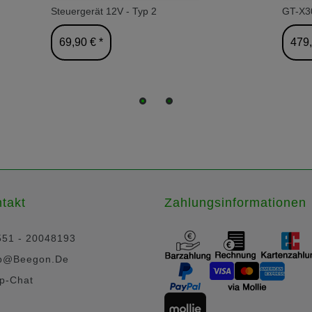
Steuergerät 12V - Typ 2
GT-X30
69,90 € *
479,
takt
Zahlungsinformationen
551 - 20048193
p@beegon.de
p-Chat