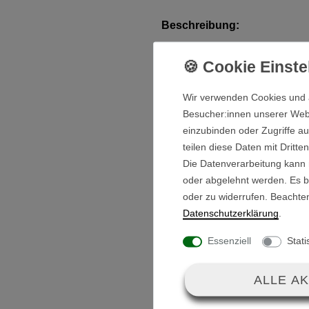
Beschreibung:
Ein Reifen Set für die Antriebs
X300 / GT-X300R und GT-X40
Wir verwenden Cookies und 
Dank der weichen Reifenmisc
Besucher:innen unserer Webse
einzubinden oder Zugriffe au
Komfort abseits der Grünfläch
teilen diese Daten mit Dritte
Die Datenverarbeitung kann m
Die Reifenmischung absorbiert
oder abgelehnt werden. Es be
Golftrolley ruhiger laufen, ohn
oder zu widerrufen. Beachte
Daten­schutz­erklärung
.
Tipp
!
- Den Reifen 5 Minuten 
Essenziell
Stati
Dann ist das Gummi schön elas
sich deutlich einfacher auf di
ALLE A
Lieferumfang: