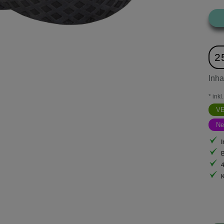
2
Inha
* ink
V
Ne
I
B