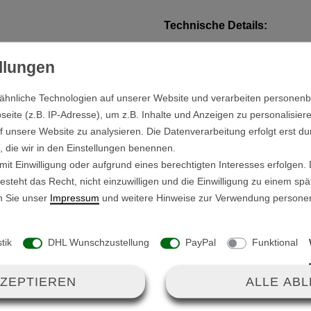
Technische Details:
Außendurchmesser Reif
räder / Hinterräder für den GT-
Außendurchmesser Felg
0.
Felgenbreite: 71mm
ähnliche Technologien auf unserer Website und verarbeiten persone
hung, hast Du einen erhöten
ite (z.B. IP-Adresse), um z.B. Inhalte und Anzeigen zu personalisiere
f unsere Website zu analysieren. Die Datenverarbeitung erfolgt erst du
en.
n, die wir in den Einstellungen benennen.
it Einwilligung oder aufgrund eines berechtigten Interesses erfolgen.
 viele Stöße und lässt den
steht das Recht, nicht einzuwilligen und die Einwilligung zu einem sp
e lässtige Vibrationen.
n Sie unser
Impressum
und weitere Hinweise zur Verwendung persone
in warmes Wasser legen.
stik
DHL Wunschzustellung
PayPal
Funktional
tisch und der Reifen lässt
e Felge ziehen.
KZEPTIEREN
ALLE AB