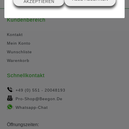
AKZEPTIEREN
Kundenbereich
Kontakt
Mein Konto
Wunschliste
Warenkorb
Schnellkontakt
+49 (0) 551 - 20048193
:
Pro-Shop@beegon.de
:
Whatsapp-Chat
:
Öffnungszeiten: