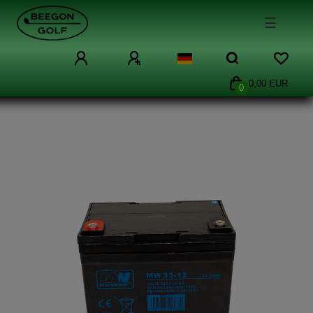
☰
0,00 EUR
0