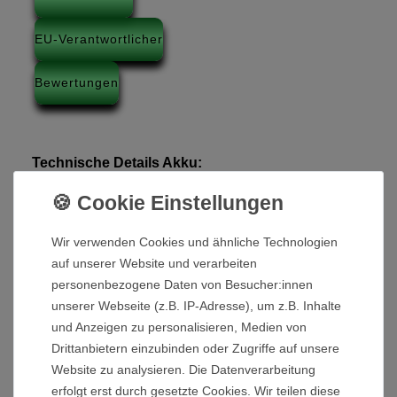
EU-Verantwortlicher
Bewertungen
Technische Details Akku:
Akku Technologie: Blei-Säure
Akku Spannung: 12 V
Akku Kapazität: 33 Ah
Wir verwenden Cookies und ähnliche Technologien
Akku Leistung: 396 Wh
auf unserer Website und verarbeiten
personenbezogene Daten von Besucher:innen
Lieferumfang:
unserer Webseite (z.B. IP-Adresse), um z.B. Inhalte
Blei-Akku
und Anzeigen zu personalisieren, Medien von
Drittanbietern einzubinden oder Zugriffe auf unsere
Akku Maße L/B/H: 19,5cm / 12,5cm / 16,5cm
Website zu analysieren. Die Datenverarbeitung
Akku Gewicht: ca. 10,1 kg
erfolgt erst durch gesetzte Cookies. Wir teilen diese