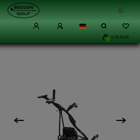
☰
0,00 EUR
0