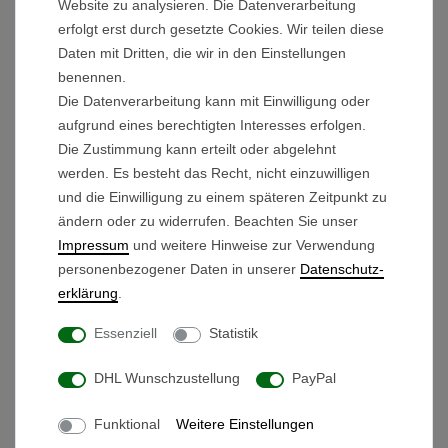
Website zu analysieren. Die Datenverarbeitung
Kraftvolle Performance:
33Ah Blei-Akku für
erfolgt erst durch gesetzte Cookies. Wir teilen diese
bis zu 20 km Reichweite und Steigungen bis
Daten mit Dritten, die wir in den Einstellungen
18 %.
benennen.
Präzisions-Timer:
Automatischer Vorlauf,
Die Datenverarbeitung kann mit Einwilligung oder
einstellbar auf
6, 12 oder 18 Sekunden
.
aufgrund eines berechtigten Interesses erfolgen.
Sicherheit am Hang:
Die
Die Zustimmung kann erteilt oder abgelehnt
werden. Es besteht das Recht, nicht einzuwilligen
integrierte Motorbremse vermindert das
und die Einwilligung zu einem späteren Zeitpunkt zu
Wegrollen entgegen der Fahrtrichtung.
ändern oder zu widerrufen. Beachten Sie unser
Smarte Extras:
Integrierter
USB-Anschluss
Impressum
und weitere Hinweise zur Verwendung
zum Laden Ihrer Gadgets direkt am Bag.
personenbezogener Daten in unserer
Daten­schutz­
erklärung
.
TECHNISCHE DETAILS VON BEEGON
GOLF:
Essenziell
Statistik
Geschwindigkeit:
Stufenlos regelbar bis ca.
DHL Wunschzustellung
PayPal
8,5 km/h.
Gewicht:
Ultraleichte ca. 8,7 kg (ohne Akku) –
Funktional
Weitere Einstellungen