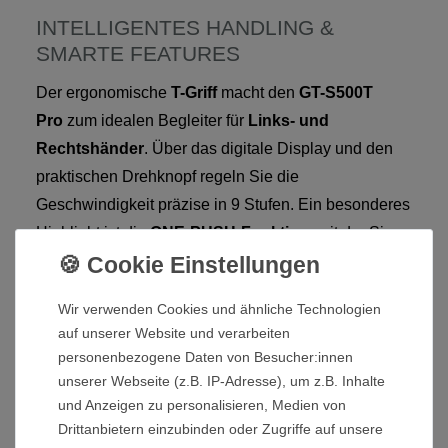
INTELLIGENTES HANDLING &
SMARTE FEATURES
Der ergonomische
T-Griff
macht den
GT-S500T
Pro
zum idealen Begleiter für
Links- und
Rechtshänder
. Über das digitale Display und den
praktischen Drehknopf regeln Sie die
Geschwindigkeit präzise in 9 Stufen. Ein besonderes
Highlight ist die
ONE-PUSH-Funktion
, mit der Sie
Ihre bevorzugte Fahrstufe einfach speichern und
jederzeit wieder abrufen können.
Wir verwenden Cookies und ähnliche Technologien
IHRE VORTEILE AUF EINEN BLICK:
auf unserer Website und verarbeiten
personenbezogene Daten von Besucher:innen
Blitzschneller Aufbau:
Einsatzbereit in
unserer Webseite (z.B. IP-Adresse), um z.B. Inhalte
Sekunden dank Doppelverschluss mit nur
und Anzeigen zu personalisieren, Medien von
2 Handgriffen.
Drittanbietern einzubinden oder Zugriffe auf unsere